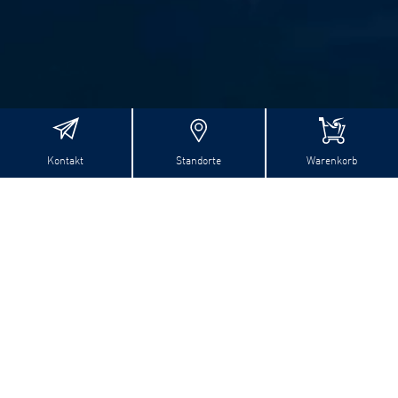
Kontakt
Standorte
Warenkorb
SEIT 40 JAHREN PERFEKTIONIERT
VOM ERFINDER
Im Jahr 1981 wurde das erste Winergy Getriebe
für Windturbinen gebaut und seither wurde
konstant an technischen und qualitativen
Konzepten gearbeitet. Damit setzen wir den
Standard der Industrie für schrägverzahnte
Planetenstufen sowie das Superfinishing des