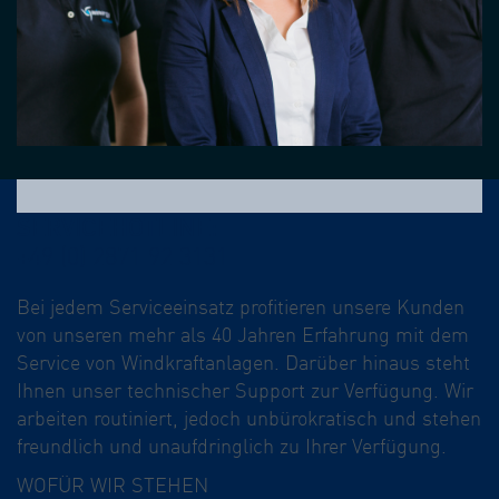
SERVICEHOTLINE:
+49 (0) 2871 92 3131
Bei jedem Serviceeinsatz profitieren unsere Kunden
von unseren mehr als 40 Jahren Erfahrung mit dem
Service von Windkraftanlagen. Darüber hinaus steht
Ihnen unser technischer Support zur Verfügung. Wir
arbeiten routiniert, jedoch unbürokratisch und stehen
freundlich und unaufdringlich zu Ihrer Verfügung.
WOFÜR WIR STEHEN