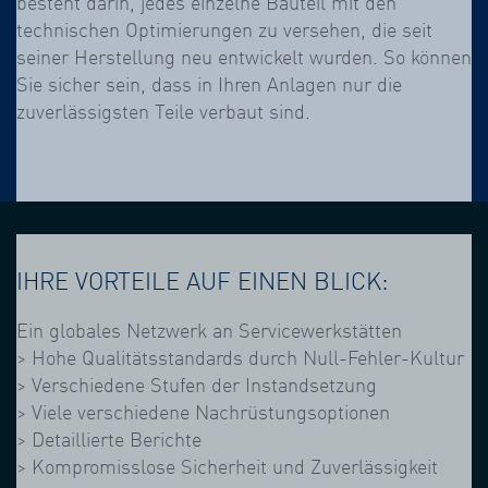
besteht darin, jedes einzelne Bauteil mit den
technischen Optimierungen zu versehen, die seit
seiner Herstellung neu entwickelt wurden. So können
Sie sicher sein, dass in Ihren Anlagen nur die
zuverlässigsten Teile verbaut sind.
IHRE VORTEILE AUF EINEN BLICK:
Ein globales Netzwerk an Servicewerkstätten
> Hohe Qualitätsstandards durch Null-Fehler-Kultur
> Verschiedene Stufen der Instandsetzung
> Viele verschiedene Nachrüstungsoptionen
> Detaillierte Berichte
> Kompromisslose Sicherheit und Zuverlässigkeit