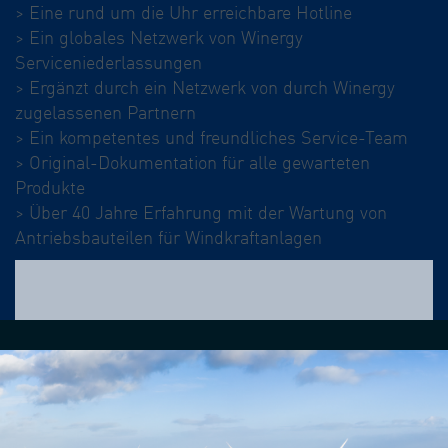
> Eine rund um die Uhr erreichbare Hotline
> Ein globales Netzwerk von Winergy
Serviceniederlassungen
> Ergänzt durch ein Netzwerk von durch Winergy
zugelassenen Partnern
> Ein kompetentes und freundliches Service-Team
> Original-Dokumentation für alle gewarteten
Produkte
> Über 40 Jahre Erfahrung mit der Wartung von
Antriebsbauteilen für Windkraftanlagen