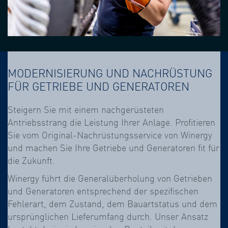
MODERNISIERUNG UND NACHRÜSTUNG
FÜR GETRIEBE UND GENERATOREN
Steigern Sie mit einem nachgerüsteten
Antriebsstrang die Leistung Ihrer Anlage. Profitieren
Sie vom Original-Nachrüstungsservice von Winergy
und machen Sie Ihre Getriebe und Generatoren fit für
die Zukunft.
Winergy führt die Generalüberholung von Getrieben
und Generatoren entsprechend der spezifischen
Fehlerart, dem Zustand, dem Bauartstatus und dem
ursprünglichen Lieferumfang durch. Unser Ansatz