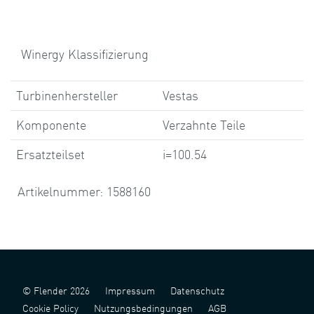
Winergy Klassifizierung
Turbinenhersteller
Vestas
Komponente
Verzahnte Teile
Ersatzteilset
i=100.54
Artikelnummer: 1588160
© Flender 2026
Impressum
Datenschutz
Cookie Policy
Nutzungsbedingungen
AGB