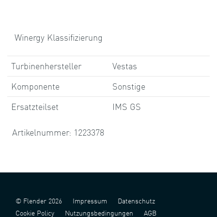
Winergy Klassifizierung
Turbinenhersteller
Vestas
Komponente
Sonstige
Ersatzteilset
IMS GS
Artikelnummer: 1223378
© Flender 2026
Impressum
Datenschutz
Cookie Policy
Nutzungsbedingungen
AGB