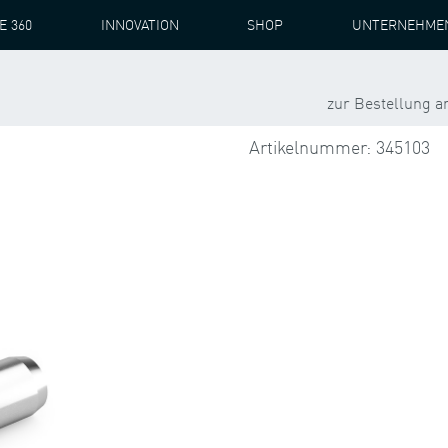
E 360
INNOVATION
SHOP
UNTERNEHME
PEAB 4435
HSS NRE
STIFT-ZYL 06,0M6X020 I 2338 ST
zur Bestellung 
Artikelnummer: 345103