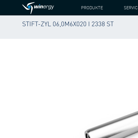
PRODUKTE
SERVIC
STIFT-ZYL 06,0M6X020 I 2338 ST
WINERGY
PRODUKTE
ERSATZTEILE
VESTAS