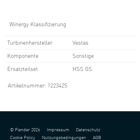
Winergy Klassifizierung
Turbinenhersteller
Vestas
Komponente
Sonstige
Ersatzteilset
HSS GS
Artikelnummer: 1223425
© Flender 2026
Impressum
Datenschutz
Cookie Policy
Nutzungsbedingungen
AGB